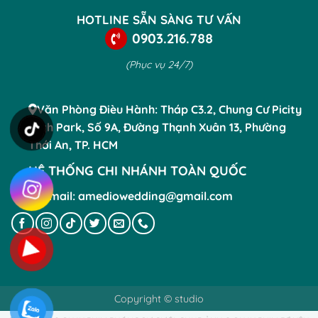
HOTLINE SẴN SÀNG TƯ VẤN
0903.216.788
(Phục vụ 24/7)
Văn Phòng Đièu Hành: Tháp C3.2, Chung Cư Picity
High Park, Số 9A, Đường Thạnh Xuân 13, Phường
Thới An, TP. HCM
HỆ THỐNG CHI NHÁNH TOÀN QUỐC
Email: amediowedding@gmail.com
Copyright © studio