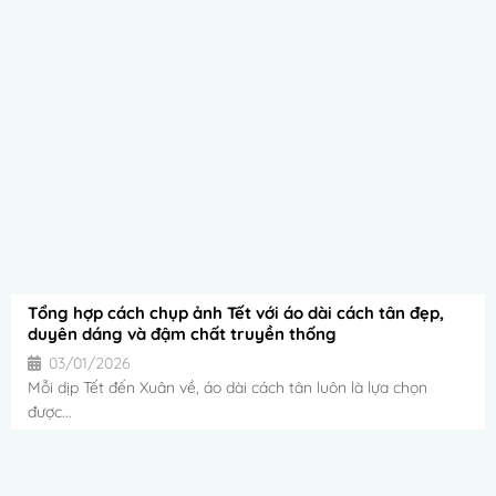
Tổng hợp cách chụp ảnh Tết với áo dài cách tân đẹp,
duyên dáng và đậm chất truyền thống
03/01/2026
Mỗi dịp Tết đến Xuân về, áo dài cách tân luôn là lựa chọn
được...