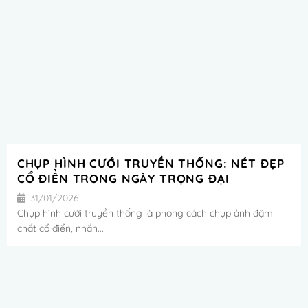
CHỤP HÌNH CƯỚI TRUYỀN THỐNG: NÉT ĐẸP
CỔ ĐIỂN TRONG NGÀY TRỌNG ĐẠI
31/01/2026
Chụp hình cưới truyền thống là phong cách chụp ảnh đậm
chất cổ điển, nhấn...