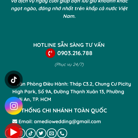
và dịch vụ ngày cưới giúp bạn lưu giữ khoảnh khắc
ngọt ngào, đáng nhớ nhất trên khắp cả nước Việt
Nam.
HOTLINE SẴN SÀNG TƯ VẤN
0903.216.788
(Phục vụ 24/7)
Văn Phòng Đièu Hành: Tháp C3.2, Chung Cư Picity
High Park, Số 9A, Đường Thạnh Xuân 13, Phường
Thới An, TP. HCM
HỆ THỐNG CHI NHÁNH TOÀN QUỐC
Email: amediowedding@gmail.com