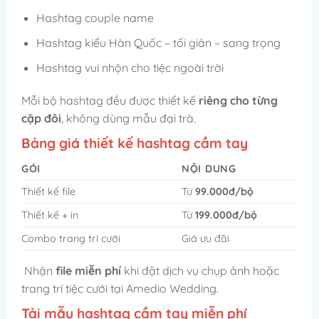
Hashtag couple name
Hashtag kiểu Hàn Quốc – tối giản – sang trọng
Hashtag vui nhộn cho tiệc ngoài trời
Mỗi bộ hashtag đều được thiết kế
riêng cho từng
cặp đôi
, không dùng mẫu đại trà.
Bảng giá thiết kế hashtag cầm tay
GÓI
NỘI DUNG
Thiết kế file
Từ
99.000đ/bộ
Thiết kế + in
Từ
199.000đ/bộ
Combo trang trí cưới
Giá ưu đãi
Nhận
file miễn phí
khi đặt dịch vụ chụp ảnh hoặc
trang trí tiệc cưới tại Amedio Wedding.
Tải mẫu hashtag cầm tay miễn phí