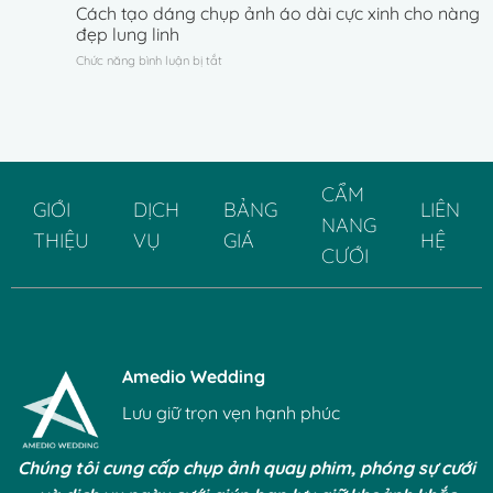
hợp
Cách tạo dáng chụp ảnh áo dài cực xinh cho nàng
tay
Trọng
cách
miễn
đẹp lung linh
Đại
chụp
phí,
ở
Chức năng bình luận bị tắt
ảnh
mới
Cách
Tết
nhất
tạo
với
cho
dáng
áo
Đám
chụp
dài
Cưới
ảnh
cách
áo
tân
CẨM
dài
đẹp,
GIỚI
DỊCH
BẢNG
LIÊN
cực
duyên
NANG
xinh
dáng
THIỆU
VỤ
GIÁ
HỆ
cho
và
CƯỚI
nàng
đậm
đẹp
chất
lung
truyền
linh
thống
Amedio Wedding
Lưu giữ trọn vẹn hạnh phúc
Chúng tôi cung cấp chụp ảnh quay phim, phóng sự cưới