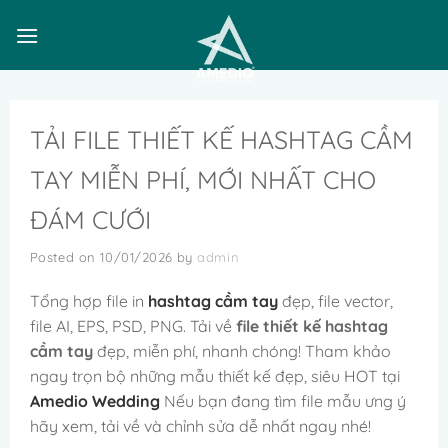
Skip
to
content
TẢI FILE THIẾT KẾ HASHTAG CẦM
TAY MIỄN PHÍ, MỚI NHẤT CHO
ĐÁM CƯỚI
Posted on
10/01/2026
by
admin
Tổng hợp file in
hashtag cầm tay
đẹp, file vector,
file AI, EPS, PSD, PNG. Tải về
file thiết kế hashtag
cầm tay
đẹp, miễn phí, nhanh chóng! Tham khảo
ngay trọn bộ những mẫu thiết kế đẹp, siêu HOT tại
Amedio Wedding
Nếu bạn đang tìm file mẫu ưng ý
hãy xem, tải về và chỉnh sửa dễ nhất ngay nhé!