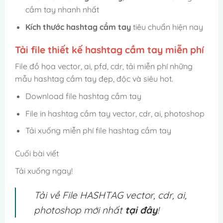
cầm tay nhanh nhất
Kích thước hashtag cầm tay
tiêu chuẩn hiện nay
Tải file thiết kế hashtag cầm tay miễn phí
File đồ họa vector, ai, pfd, cdr, tải miễn phí những
mẫu hashtag cầm tay đẹp, độc và siêu hot.
Download file hashtag cầm tay
File in hashtag cầm tay vector, cdr, ai, photoshop
Tải xuống miễn phí file hashtag cầm tay
Cuối bài viết
Tải xuống ngay!
Tải về File HASHTAG vector, cdr, ai,
photoshop
mới nhất
tại đây
!