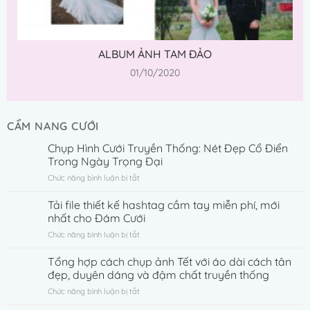
ALBUM ẢNH TAM ĐẢO
01/10/2020
CẨM NANG CƯỚI
Chụp Hình Cưới Truyền Thống: Nét Đẹp Cổ Điển
Trong Ngày Trọng Đại
ở
Chức năng bình luận bị tắt
Chụp
Hình
Tải file thiết kế hashtag cầm tay miễn phí, mới
Cưới
nhất cho Đám Cưới
Truyền
ở
Chức năng bình luận bị tắt
Thống:
Tải
Nét
file
Tổng hợp cách chụp ảnh Tết với áo dài cách tân
Đẹp
thiết
Cổ
đẹp, duyên dáng và đậm chất truyền thống
kế
Điển
ở
Chức năng bình luận bị tắt
hashtag
Trong
Tổng
cầm
Ngày