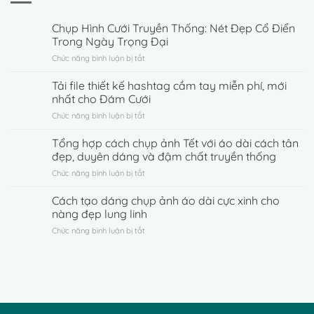
Chụp Hình Cưới Truyền Thống: Nét Đẹp Cổ Điển
Trong Ngày Trọng Đại
ở
Chức năng bình luận bị tắt
Chụp
Hình
Tải file thiết kế hashtag cầm tay miễn phí, mới
Cưới
nhất cho Đám Cưới
Truyền
ở
Chức năng bình luận bị tắt
Thống:
Tải
Nét
file
Tổng hợp cách chụp ảnh Tết với áo dài cách tân
Đẹp
thiết
Cổ
đẹp, duyên dáng và đậm chất truyền thống
kế
Điển
ở
Chức năng bình luận bị tắt
hashtag
Trong
Tổng
cầm
Ngày
hợp
Cách tạo dáng chụp ảnh áo dài cực xinh cho
tay
Trọng
cách
miễn
nàng đẹp lung linh
Đại
chụp
phí,
ở
Chức năng bình luận bị tắt
ảnh
mới
Cách
Tết
nhất
tạo
với
cho
dáng
áo
Đám
chụp
dài
Cưới
ảnh
cách
áo
tân
dài