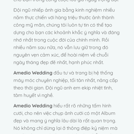
Đội ngũ nhiếp ảnh gia bằng kinh nghiệm nhiều
năm thực chiến với hàng triệu thước ảnh thành
công mỹ mãn, chúng tôi luôn tự tin có thể tạo
dựng cho bạn các khoảnh khắc ý nghĩa và đáng
nhớ nhất trong cuộc đời của chính mình. Rồi
nhiều năm sau nữa, nó vẫn lưu giữ trong đó
nguyên vẹn cảm xúc, để hoài niệm về chuỗi
ngày tháng đẹp đẽ nhất, hạnh phúc nhất.
Amedio Wedding
đầu tư và trang bị hệ thống
máy móc chuyên nghiệp, tối tân nhất, nâng cấp
theo thời gian. Đội ngũ anh em ekip nhiệt tình,
tâm huyết vì nghề.
Amedio Wedding
hiểu rất rõ những tấm hình
cưới, cho nên việc
chụp ảnh cưới có một Album
đẹp và mang ý nghĩa lâu dài là rất quan trọng.
Nó không chỉ dừng lại ở thông điệp kỷ niệm mà