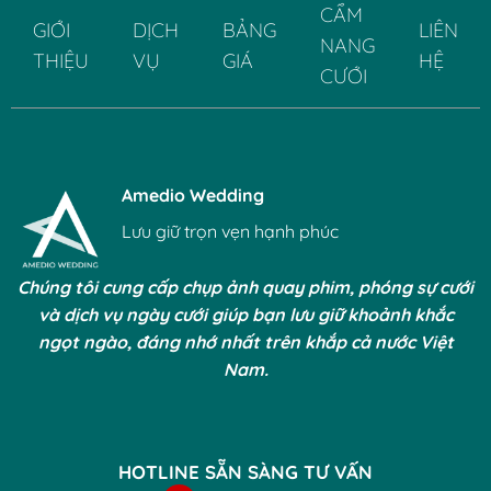
đẹp,
CẨM
cực
duyên
GIỚI
DỊCH
BẢNG
LIÊN
xinh
dáng
NANG
cho
THIỆU
VỤ
GIÁ
HỆ
và
CƯỚI
nàng
đậm
đẹp
chất
lung
truyền
linh
thống
Amedio Wedding
Lưu giữ trọn vẹn hạnh phúc
Chúng tôi cung cấp chụp ảnh quay phim, phóng sự cưới
và dịch vụ ngày cưới giúp bạn lưu giữ khoảnh khắc
ngọt ngào, đáng nhớ nhất trên khắp cả nước Việt
Nam.
HOTLINE SẴN SÀNG TƯ VẤN