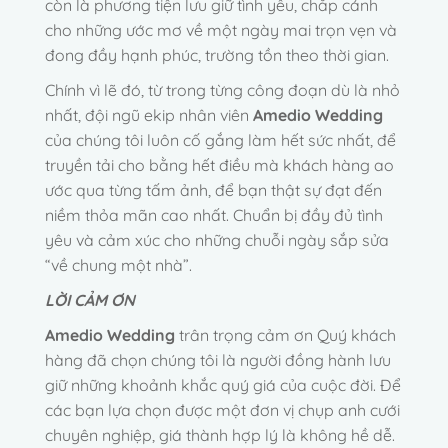
còn là phương tiện lưu giữ tình yêu, chắp cánh
cho những ước mơ về một ngày mai trọn vẹn và
đong đầy hạnh phúc, trường tồn theo thời gian.
Chính vì lẽ đó, từ trong từng công đoạn dù là nhỏ
nhất, đội ngũ ekip nhân viên
Amedio Wedding
của chúng tôi luôn cố gắng làm hết sức nhất, để
truyền tải cho bằng hết điều mà khách hàng ao
ước qua từng tấm ảnh, để bạn thật sự đạt đến
niềm thỏa mãn cao nhất. Chuẩn bị đầy đủ tình
yêu và cảm xúc cho những chuỗi ngày sắp sửa
“về chung một nhà”.
LỜI CẢM ƠN
Amedio Wedding
trân trọng cảm ơn Quý khách
hàng đã chọn chúng tôi là người đồng hành lưu
giữ những khoảnh khắc quý giá của cuộc đời. Để
các bạn lựa chọn được một đơn vị chụp anh cưới
chuyên nghiệp, giá thành hợp lý là không hề dễ.