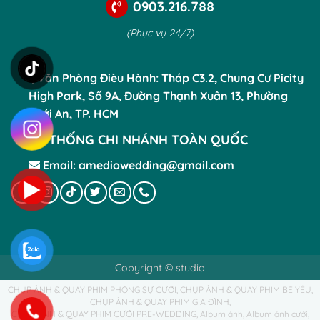
0903.216.788
(Phục vụ 24/7)
Văn Phòng Đièu Hành: Tháp C3.2, Chung Cư Picity
High Park, Số 9A, Đường Thạnh Xuân 13, Phường
Thới An, TP. HCM
HỆ THỐNG CHI NHÁNH TOÀN QUỐC
Email: amediowedding@gmail.com
Copyright © studio
CHỤP ẢNH & QUAY PHIM PHÓNG SỰ CƯỚI
CHỤP ẢNH & QUAY PHIM BÉ YÊU
CHỤP ẢNH & QUAY PHIM GIA ĐÌNH
CHỤP ẢNH & QUAY PHIM CƯỚI PRE-WEDDING
Album ảnh
Album ảnh cưới