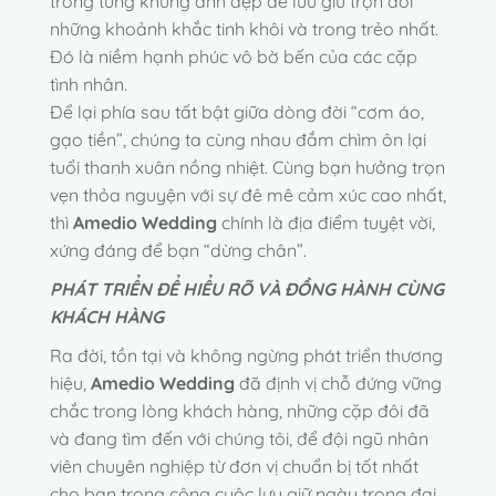
trong từng khung ảnh đẹp để lưu giữ trọn đời
những khoảnh khắc tinh khôi và trong trẻo nhất.
Đó là niềm hạnh phúc vô bờ bến của các cặp
tình nhân.
Để lại phía sau tất bật giữa dòng đời “cơm áo,
gạo tiền”, chúng ta cùng nhau đắm chìm ôn lại
tuổi thanh xuân nồng nhiệt. Cùng bạn hưởng trọn
vẹn thỏa nguyện với sự đê mê cảm xúc cao nhất,
thì
Amedio Wedding
chính là địa điểm tuyệt vời,
xứng đáng để bạn “dừng chân”.
PHÁT TRIỂN ĐỂ HIỂU RÕ VÀ ĐỒNG HÀNH CÙNG
KHÁCH HÀNG
Ra đời, tồn tại và không ngừng phát triển thương
hiệu,
Amedio Wedding
đã định vị chỗ đứng vững
chắc trong lòng khách hàng, những cặp đôi đã
và đang tìm đến với chúng tôi, để đội ngũ nhân
viên chuyên nghiệp từ đơn vị chuẩn bị tốt nhất
cho bạn trong công cuộc lưu giữ ngày trọng đại.