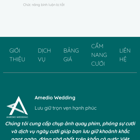
phí,
ở
Chức năng bình luận bị tắt
ảnh
mới
Cách
Tết
nhất
tạo
với
cho
dáng
áo
Đám
chụp
dài
Cưới
ảnh
cách
áo
tân
dài
đẹp,
CẨM
cực
duyên
GIỚI
DỊCH
BẢNG
LIÊN
xinh
dáng
NANG
cho
THIỆU
VỤ
GIÁ
HỆ
và
CƯỚI
nàng
đậm
đẹp
chất
lung
truyền
linh
thống
Amedio Wedding
Lưu giữ trọn vẹn hạnh phúc
Chúng tôi cung cấp chụp ảnh quay phim, phóng sự cưới
và dịch vụ ngày cưới giúp bạn lưu giữ khoảnh khắc
ngọt ngào, đáng nhớ nhất trên khắp cả nước Việt