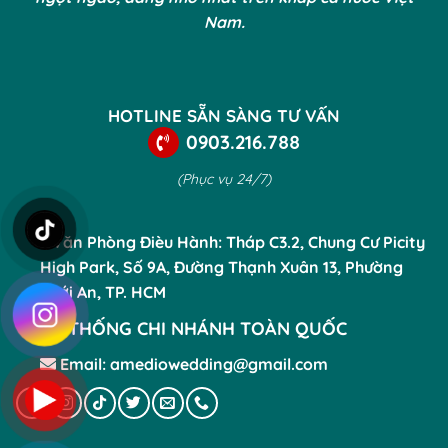
Nam.
HOTLINE SẴN SÀNG TƯ VẤN
0903.216.788
(Phục vụ 24/7)
Văn Phòng Đièu Hành: Tháp C3.2, Chung Cư Picity
High Park, Số 9A, Đường Thạnh Xuân 13, Phường
Thới An, TP. HCM
HỆ THỐNG CHI NHÁNH TOÀN QUỐC
Email: amediowedding@gmail.com