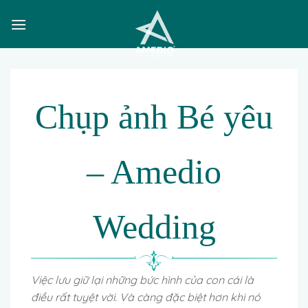
Skip
to
content
Chụp ảnh Bé yêu
– Amedio
Wedding
Việc lưu giữ lại những bức hình của con cái là
điều rất tuyệt vời. Và càng đặc biệt hơn khi nó