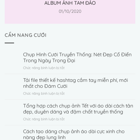
ALBUM ẢNH TAM ĐẢO
01/10/2020
CẨM NANG CƯỚI
Chụp Hình Cưới Truyền Thống: Nét Đẹp Cổ Điển
Trong Ngày Trọng Đại
ở
Chức năng bình luận bị tắt
Chụp
Hình
Tải file thiết kế hashtag cầm tay miễn phí, mới
Cưới
nhất cho Đám Cưới
Truyền
ở
Chức năng bình luận bị tắt
Thống:
Tải
Nét
file
Tổng hợp cách chụp ảnh Tết với áo dài cách tân
Đẹp
thiết
Cổ
đẹp, duyên dáng và đậm chất truyền thống
kế
Điển
ở
Chức năng bình luận bị tắt
hashtag
Trong
Tổng
cầm
Ngày
hợp
Cách tạo dáng chụp ảnh áo dài cực xinh cho
tay
Trọng
cách
miễn
nàng đẹp lung linh
Đại
chụp