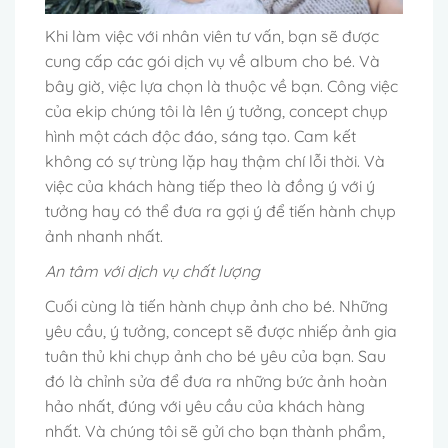
Khi làm việc với nhân viên tư vấn, bạn sẽ được
cung cấp các gói dịch vụ về album cho bé. Và
bây giờ, việc lựa chọn là thuộc về bạn. Công việc
của ekip chúng tôi là lên ý tưởng, concept chụp
hình một cách độc đáo, sáng tạo. Cam kết
không có sự trùng lặp hay thậm chí lỗi thời. Và
việc của khách hàng tiếp theo là đồng ý với ý
tưởng hay có thể đưa ra gợi ý để tiến hành chụp
ảnh nhanh nhất.
An tâm với dịch vụ chất lượng
Cuối cùng là tiến hành chụp ảnh cho bé. Những
yêu cầu, ý tưởng, concept sẽ được nhiếp ảnh gia
tuân thủ khi chụp ảnh cho bé yêu của bạn. Sau
đó là chỉnh sửa để đưa ra những bức ảnh hoàn
hảo nhất, đúng với yêu cầu của khách hàng
nhất. Và chúng tôi sẽ gửi cho bạn thành phẩm,